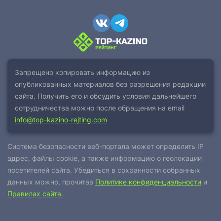
Запрещено копировать информацию из
опубликованных материалов без разрешения редакции
сайта. Получить его и обсудить условия дальнейшего
сотрудничества можно после обращения на email
info@top-kazino-rejting.com
Система безопасности веб-портала может определить IP
адрес, файлы cookie, а также информацию о геолокации
посетителей сайта. Убедиться в сохранности собранных
данных можно, прочитав
Политике конфиденциальности
и
Правилах сайта.