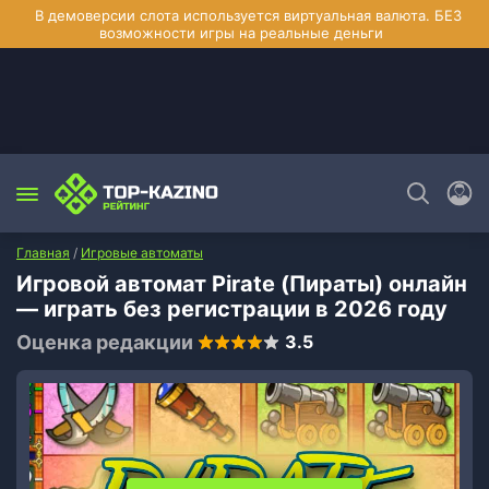
Главная
/
Игровые автоматы
Игровой автомат
Pirate (Пираты)
онлайн
— играть без регистрации в 2026 году
Оценка редакции
3.5