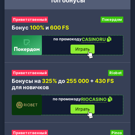
Топ бонусы
Приветственный
Покердом
Бонус
100%
и
600 FS
по промокоду
CASINORU
Играть
Приветственный
Riobet
Бонусы на
325%
до
255 000
+
430 FS
для новичков
по промокоду
RIOCASINO
Играть
Приветственный
Pinco