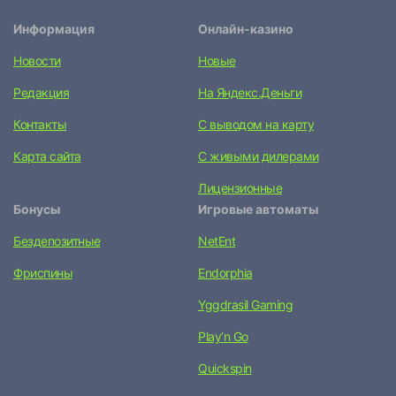
Информация
Онлайн-казино
Новости
Новые
Редакция
На Яндекс.Деньги
Контакты
С выводом на карту
Карта сайта
С живыми дилерами
Лицензионные
Бонусы
Игровые автоматы
Бездепозитные
NetEnt
Фриспины
Endorphia
Yggdrasil Gaming
Play’n Go
Quickspin