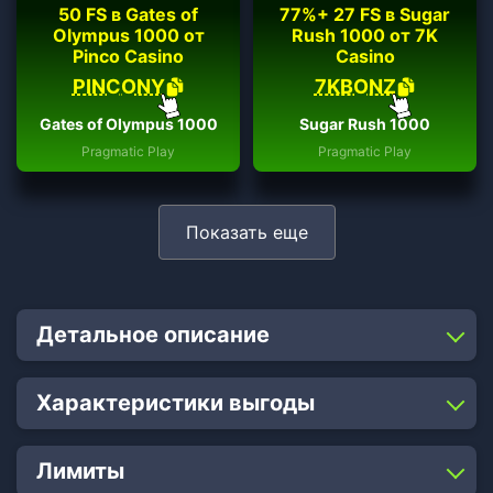
50 FS в Gates of
77%+ 27 FS в Sugar
Olympus 1000 от
Rush 1000 от 7K
Pinco Casino
Casino
PINCONY
7KBONZ
Gates of Olympus 1000
Sugar Rush 1000
Pragmatic Play
Pragmatic Play
Показать еще
Детальное описание
Характеристики выгоды
Лимиты