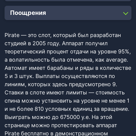
Поощрения
Pirate — это слот, который был разработан
студией в 2005 году. Аппарат получил
теоретический процент отдачи на уровне 95%,
а волатильность была отмечена, как average.
Автомат имеет барабаны и ряды в количестве
5 и 3 штук. Выплаты осуществляются по
линиям, которых здесь предусмотрено 9.
Ставки в слоте имеют лимиты — стоимость
спина можно установить на уровне не менее 1
и не более 810 условных единиц за вращение.
Выиграть можно до 675000 у.е. На этой
странице можно протестировать аппарат
Pirate бесплатно в демонстрационном