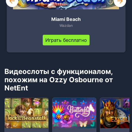
Miami Beach
Wazdan
Играть бесплатно
Видеослоты с функционалом,
похожим на Ozzy Osbourne от
NetEnt