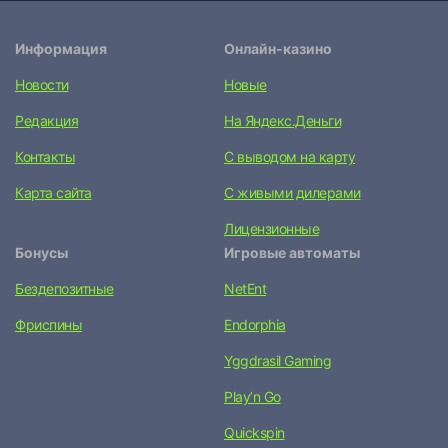
Информация
Онлайн-казино
Новости
Новые
Редакция
На Яндекс.Деньги
Контакты
С выводом на карту
Карта сайта
С живыми дилерами
Лицензионные
Бонусы
Игровые автоматы
Бездепозитные
NetEnt
Фриспины
Endorphia
Yggdrasil Gaming
Play’n Go
Quickspin