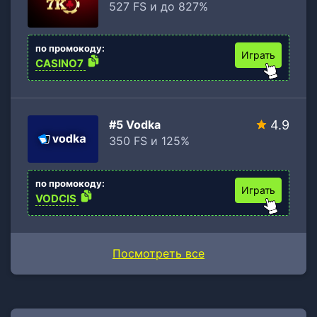
527 FS и до 827%
по промокоду:
Играть
CASINO7
#5 Vodka
4.9
350 FS и 125%
по промокоду:
Играть
VODCIS
Посмотреть все