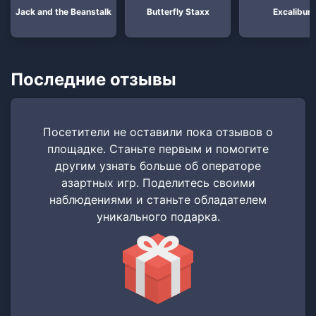
Jack and the Beanstalk
Butterfly Staxx
Excalibur
Последние отзывы
Посетители не оставили пока отзывов о
площадке. Станьте первым и помогите
другим узнать больше об операторе
азартных игр. Поделитесь своими
наблюдениями и станьте обладателем
уникального подарка.