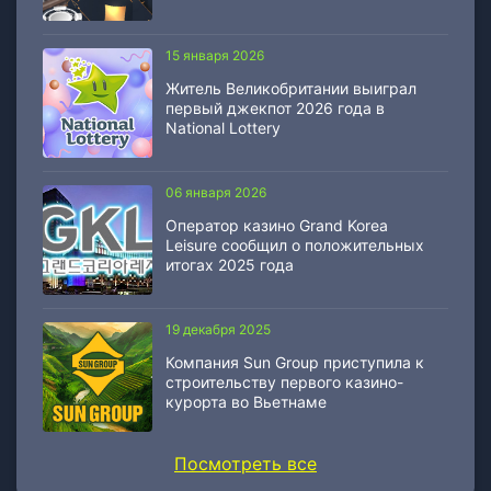
15 января 2026
Житель Великобритании выиграл
первый джекпот 2026 года в
National Lottery
06 января 2026
Оператор казино Grand Korea
Leisure сообщил о положительных
итогах 2025 года
19 декабря 2025
Компания Sun Group приступила к
строительству первого казино-
курорта во Вьетнаме
Посмотреть все