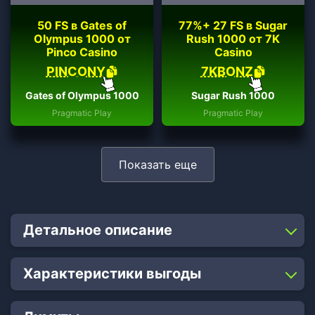
50 FS в Gates of
77%+ 27 FS в Sugar
Olympus 1000 от
Rush 1000 от 7K
Pinco Casino
Casino
PINCONY
7KBONZ
Gates of Olympus 1000
Sugar Rush 1000
Pragmatic Play
Pragmatic Play
Показать еще
Детальное описание
Характеристики выгоды