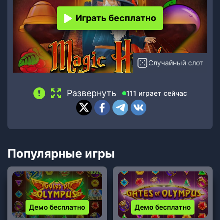
Играть бесплатно
Случайный слот
Развернуть
111 играет сейчас
Популярные игры
Демо бесплатно
Демо бесплатно