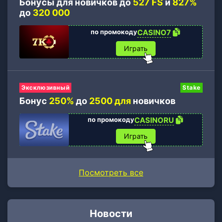
Бонусы для новичков до
527 FS
и
827%
до
320 000
по промокоду
CASINO7
Играть
Эксклюзивный
Stake
Бонус
250%
до
2500 для
новичков
по промокоду
CASINORU
Играть
Посмотреть все
Новости