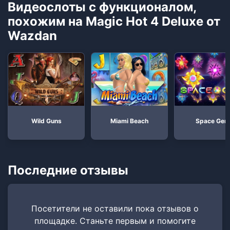
Видеослоты с функционалом,
похожим на Magic Hot 4 Deluxe от
Wazdan
Wild Guns
Miami Beach
Space Gem
Последние отзывы
Посетители не оставили пока отзывов о
площадке. Станьте первым и помогите