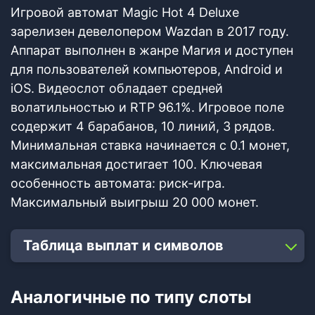
Игровой автомат Magic Hot 4 Deluxe
зарелизен девелопером Wazdan в 2017 году.
Аппарат выполнен в жанре Магия и доступен
для пользователей компьютеров, Android и
iOS. Видеослот обладает средней
волатильностью и RTP 96.1%. Игровое поле
содержит 4 барабанов, 10 линий, 3 рядов.
Минимальная ставка начинается с 0.1 монет,
максимальная достигает 100. Ключевая
особенность автомата: риск-игра.
Максимальный выигрыш 20 000 монет.
Таблица выплат и символов
Аналогичные по типу слоты