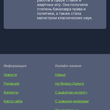
работы в сфере ставок и
азартных игр. Она получила
степень бакалавра права и
политики, а также стала
магистром классических наук.
Информация
Онлайн-казино
Новости
Новые
Редакция
На Яндекс.Деньги
Контакты
С выводом на карту
Карта сайта
С живыми дилерами
Лицензионные