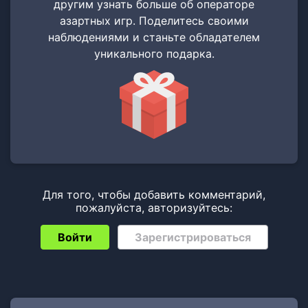
другим узнать больше об операторе
азартных игр. Поделитесь своими
наблюдениями и станьте обладателем
уникального подарка.
Для того, чтобы добавить комментарий,
пожалуйста, авторизуйтесь:
Войти
Зарегистрироваться