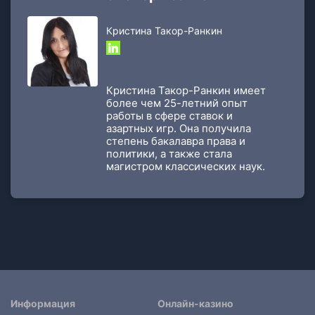
Кристина Такор-Ранкин
Кристина Такор-Ранкин имеет
более чем 25-летний опыт
работы в сфере ставок и
азартных игр. Она получила
степень бакалавра права и
политики, а также стала
магистром классических наук.
Информация
Онлайн-казино