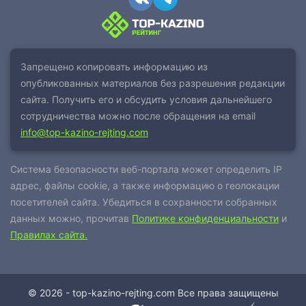
Запрещено копировать информацию из
опубликованных материалов без разрешения редакции
сайта. Получить его и обсудить условия дальнейшего
сотрудничества можно после обращения на email
info@top-kazino-rejting.com
Система безопасности веб-портала может определить IP
адрес, файлы cookie, а также информацию о геолокации
посетителей сайта. Убедиться в сохранности собранных
данных можно, прочитав
Политике конфиденциальности
и
Правилах сайта.
© 2026 - top-kazino-rejting.com Все права защищены