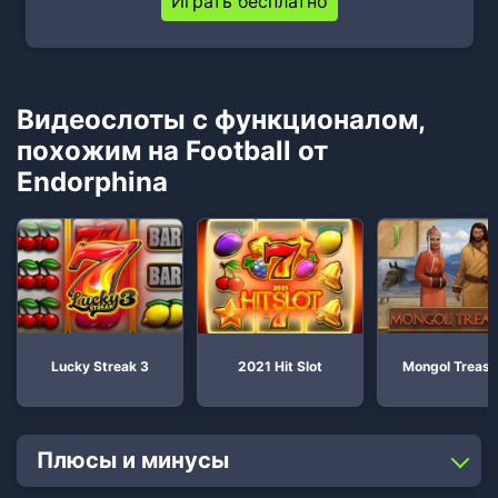
Играть бесплатно
Видеослоты с функционалом,
похожим на Football от
Endorphina
Lucky Streak 3
2021 Hit Slot
Mongol Treasu
Плюсы и минусы