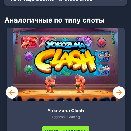
Аналогичные по типу слоты
Yokozuna Clash
Yggdrasil Gaming