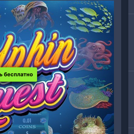
ь бесплатно