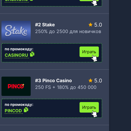
#2 Stake
5.0
250% до 2500 для новичков
по промокоду:
Играть
CASINORU
#3 Pinco Casino
5.0
250 FS + 180% до 450 000
по промокоду:
Играть
PINCOD