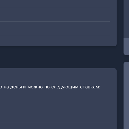
ино на деньги можно по следующим ставкам: