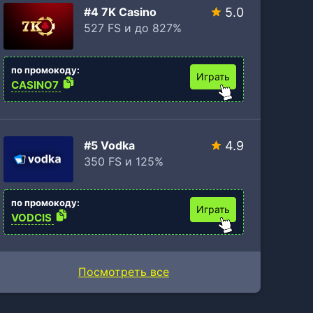
#4 7K Casino
5.0
527 FS и до 827%
по промокоду:
Играть
CASINO7
#5 Vodka
4.9
350 FS и 125%
по промокоду:
Играть
VODCIS
Посмотреть все