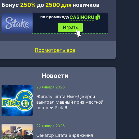
Бонус
250%
до
2500 для
новичков
по промокоду
CASINORU
Играть
Посмотреть все
Новости
28 января 2026
Житель штата Нью-Джерси
выиграл главный приз местной
лотереи Pick 6
22 января 2026
Сенатор штата Вирджиния