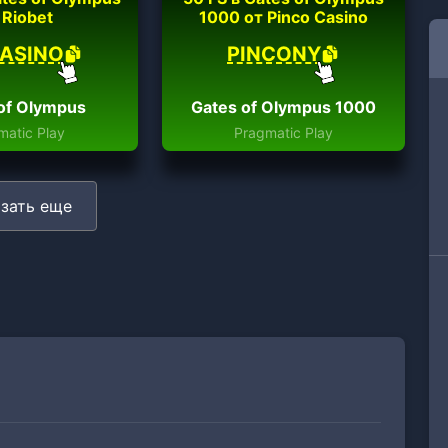
 Riobet
1000 от Pinco Casino
CASINO
PINCONY
of Olympus
Gates of Olympus 1000
matic Play
Pragmatic Play
зать еще