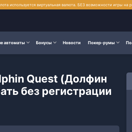
е автоматы
Бонусы
Новости
Покер-румы
По
lphin Quest (Долфин
ать без регистрации