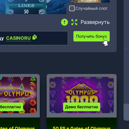
Случайный слот
Развернуть
Получить бонус
ду
CASINORU
бесплатно
Демо бесплатно
ates of Olympus
50 FS в Gates of Olympus