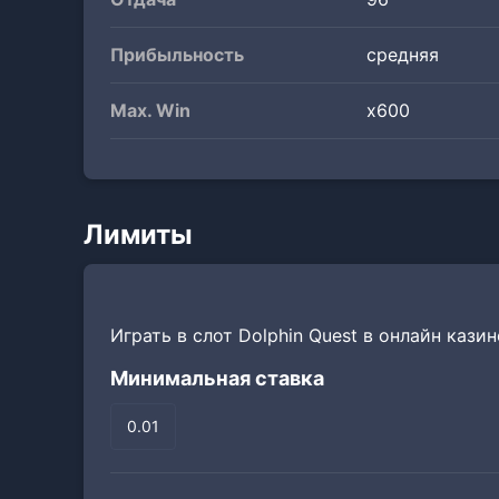
Прибыльность
средняя
Max. Win
x600
Лимиты
Играть в слот Dolphin Quest в онлайн каз
Минимальная ставка
0.01