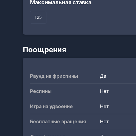
Максимальная ставка
125
Поощрения
Раунд на фриспины
Да
Респины
Нет
Игра на удвоение
Нет
Бесплатные вращения
Нет