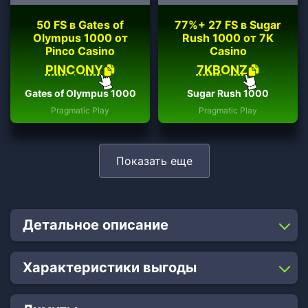
50 FS в Gates of
77%+ 27 FS в Sugar
Olympus 1000 от
Rush 1000 от 7K
Pinco Casino
Casino
PINCONY
7KBONZ
Gates of Olympus 1000
Sugar Rush 1000
Pragmatic Play
Pragmatic Play
Показать еще
Детальное описание
Характеристики выгоды