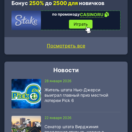
Бонус
250%
до
2500 для
новичков
по промокоду
CASINORU
Играть
Посмотреть все
Новости
28 января 2026
Житель штата Нью-Джерси
выиграл главный приз местной
лотереи Pick 6
22 января 2026
Сенатор штата Вирджиния
предложил открыть казино в