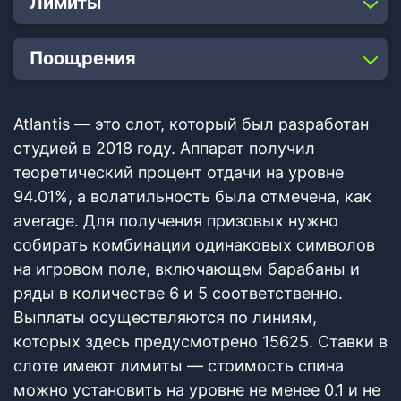
Лимиты
Поощрения
Atlantis — это слот, который был разработан
студией в 2018 году. Аппарат получил
теоретический процент отдачи на уровне
94.01%, а волатильность была отмечена, как
average. Для получения призовых нужно
собирать комбинации одинаковых символов
на игровом поле, включающем барабаны и
ряды в количестве 6 и 5 соответственно.
Выплаты осуществляются по линиям,
которых здесь предусмотрено 15625. Ставки в
слоте имеют лимиты — стоимость спина
можно установить на уровне не менее 0.1 и не