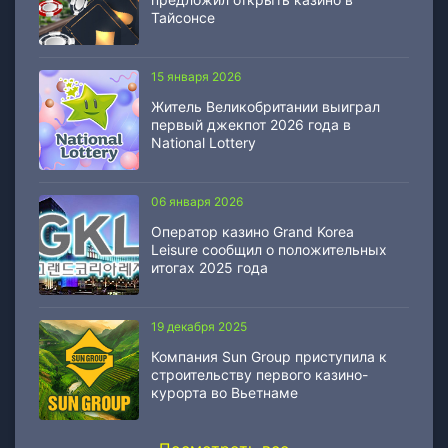
Тайсонсе
15 января 2026
Житель Великобритании выиграл
первый джекпот 2026 года в
National Lottery
06 января 2026
Оператор казино Grand Korea
Leisure сообщил о положительных
итогах 2025 года
19 декабря 2025
Компания Sun Group приступила к
строительству первого казино-
курорта во Вьетнаме