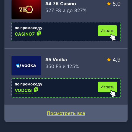
#4 7K Casino
5.0
527 FS и до 827%
по промокоду:
Играть
CASINO7
#5 Vodka
4.9
350 FS и 125%
по промокоду:
Играть
VODCIS
Посмотреть все