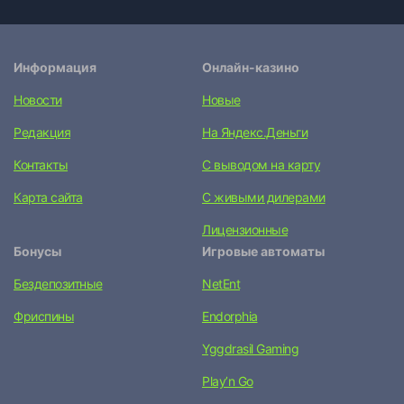
Информация
Онлайн-казино
Новости
Новые
Редакция
На Яндекс.Деньги
Контакты
С выводом на карту
Карта сайта
С живыми дилерами
Лицензионные
Бонусы
Игровые автоматы
Бездепозитные
NetEnt
Фриспины
Endorphia
Yggdrasil Gaming
Play’n Go