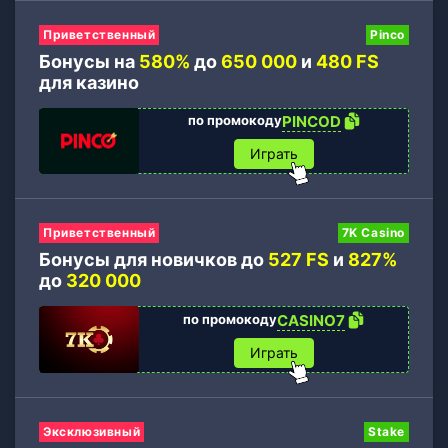
Приветственный
Pinco
Бонусы на
580%
до
650 000
и
480 FS
для казино
по промокоду
PINCOD
Играть
Приветственный
7K Casino
Бонусы для новичков до
527 FS
и
827%
до
320 000
по промокоду
CASINO7
Играть
Эксклюзивный
Stake