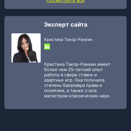
Посмотреть все
Эксперт сайта
Кристина Такор-Ранкин
Кристина Такор-Ранкин имеет
более чем 25-летний опыт
работы в сфере ставок и
азартных игр. Она получила
степень бакалавра права и
политики, а также стала
магистром классических наук.