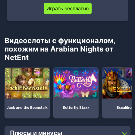
Играть бесплатно
Видеослоты с функционалом,
похожим на Arabian Nights от
NetEnt
Jack and the Beanstalk
Butterfly Staxx
Excalibur
Плюсы и минусы