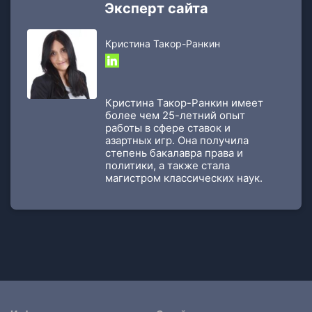
Эксперт сайта
Кристина Такор-Ранкин
Кристина Такор-Ранкин имеет
более чем 25-летний опыт
работы в сфере ставок и
азартных игр. Она получила
степень бакалавра права и
политики, а также стала
магистром классических наук.