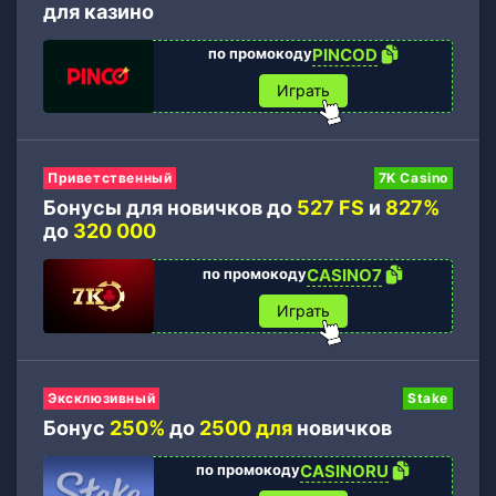
для казино
по промокоду
PINCOD
Играть
Приветственный
7K Casino
Бонусы для новичков до
527 FS
и
827%
до
320 000
по промокоду
CASINO7
Играть
Эксклюзивный
Stake
Бонус
250%
до
2500 для
новичков
по промокоду
CASINORU