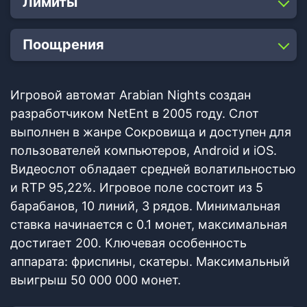
Лимиты
Поощрения
Игровой автомат Arabian Nights создан
разработчиком NetEnt в 2005 году. Слот
выполнен в жанре Сокровища и доступен для
пользователей компьютеров, Android и iOS.
Видеослот обладает средней волатильностью
и RTP 95,22%. Игровое поле состоит из 5
барабанов, 10 линий, 3 рядов. Минимальная
ставка начинается с 0.1 монет, максимальная
достигает 200. Ключевая особенность
аппарата: фриспины, скатеры. Максимальный
выигрыш 50 000 000 монет.