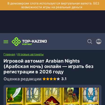
Главная
/
Игровые автоматы
Игровой автомат
Arabian Nights
(Арабская ночь)
онлайн — играть без
регистрации в 2026 году
Оценка редакции
3.1