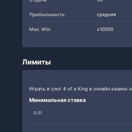
Прибыльность
средняя
Max. Win
x10000
Лимиты
Играть в слот 4 of a King в онлайн казин
Минимальная ставка
0.01