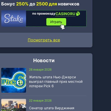
Бонус
250%
до
2500 для
новичков
по промокоду
CASINORU
Играть
Посмотреть все
Новости
28 января 2026
Житель штата Нью-Джерси
выиграл главный приз местной
лотереи Pick 6
22 января 2026
Сенатор штата Вирджиния