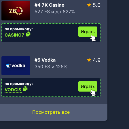
#4 7K Casino
5.0
527 FS и до 827%
по промокоду:
Играть
CASINO7
#5 Vodka
4.9
350 FS и 125%
по промокоду:
Играть
VODCIS
Посмотреть все