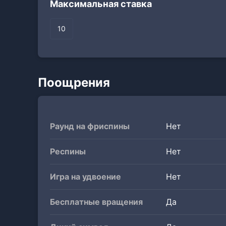
Максимальная ставка
10
Поощрения
Раунд на фриспины
Нет
Респины
Нет
Игра на удвоение
Нет
Бесплатные вращения
Да