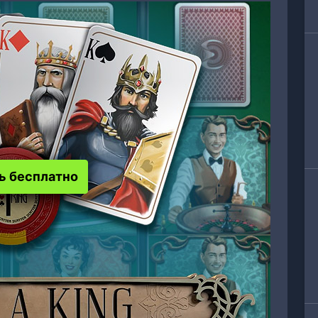
ь бесплатно