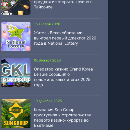
предложил открыть казино в
Тайсонсе
15 января 2026
Житель Великобритании
выиграл первый джекпот 2026
года в National Lottery
06 января 2026
Оператор казино Grand Korea
Leisure сообщил о
положительных итогах 2025
года
19 декабря 2025
Компания Sun Group
приступила к строительству
первого казино-курорта во
Вьетнаме