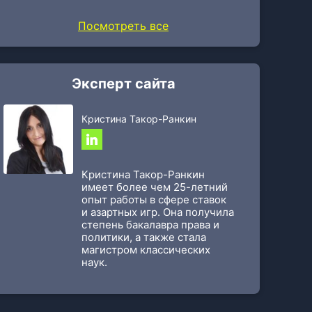
Посмотреть все
Эксперт сайта
Кристина Такор-Ранкин
Кристина Такор-Ранкин
имеет более чем 25-летний
опыт работы в сфере ставок
и азартных игр. Она получила
степень бакалавра права и
политики, а также стала
магистром классических
наук.