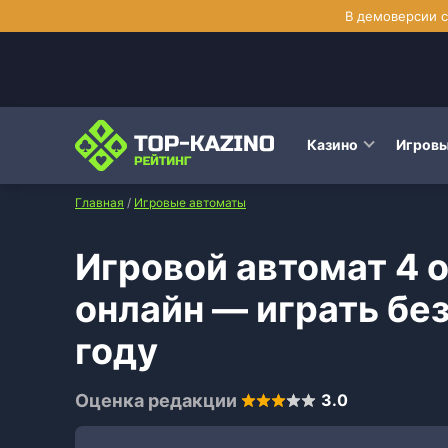
Казино
Игровы
Главная
/
Игровые автоматы
Игровой автомат
4 o
онлайн — играть бе
году
Оценка редакции
3.0